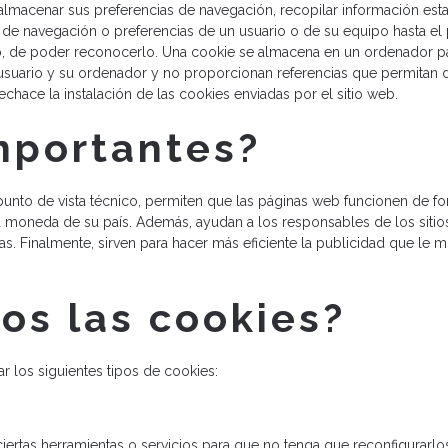
macenar sus preferencias de navegación, recopilar información estadís
 de navegación o preferencias de un usuario o de su equipo hasta el
o, de poder reconocerlo. Una cookie se almacena en un ordenador para
usuario y su ordenador y no proporcionan referencias que permitan d
chace la instalación de las cookies enviadas por el sitio web.
mportantes?
punto de vista técnico, permiten que las páginas web funcionen de fo
 moneda de su país. Además, ayudan a los responsables de los sitios 
las. Finalmente, sirven para hacer más eficiente la publicidad que le
os las cookies?
r los siguientes tipos de cookies:
iertas herramientas o servicios para que no tenga que reconfigurarlos